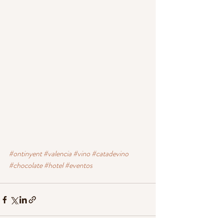
#ontinyent
#valencia
#vino
#catadevino
#chocolate
#hotel
#eventos