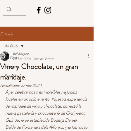
Entrada
All Posts
Bel Shapiro
All Posts
24 nov 2024
1 min de lectura
Vino y Chocolate, un gran
Noticias
maridaje.
Eventos
Actualizado:
27 nov 2024
Ayer celebramos tres increíbles negocios 
locales en un solo evento. Nuestra experiencia 
de maridaje de vino y chocolate, conectó la 
nueva pastelería y chocolatería de Ontinyent, 
Guinda; la ya establecida Bodega Daniel 
Belda de Fontanars dels Alforins, y el hermoso 