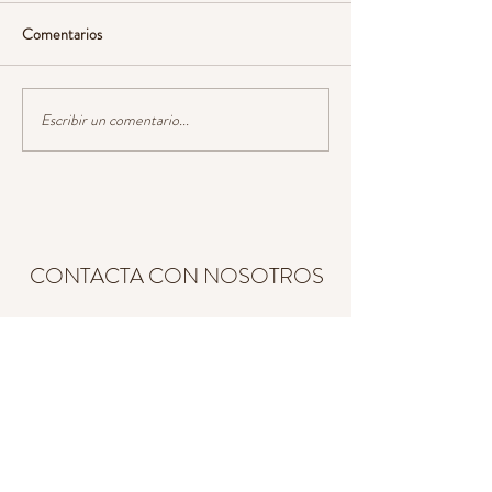
Comentarios
Escribir un comentario...
Vino y Chocolate, un Maridaje
CONTACTA CON NOSOTROS
info@number30.biz
/
Carrer D'Amunt 30,
Ontinyent, 46870, Valencia,
España